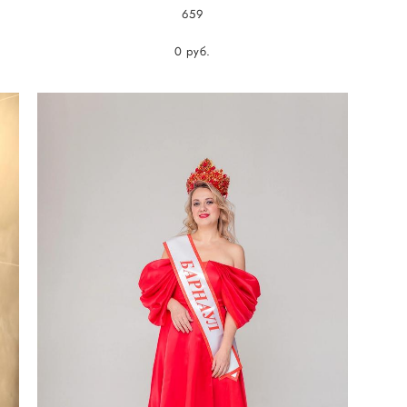
659
0 pуб.