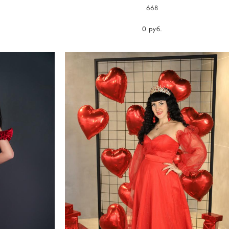
668
0 pуб.