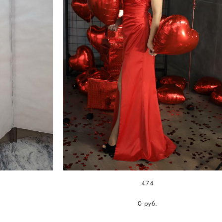
474
0 pуб.