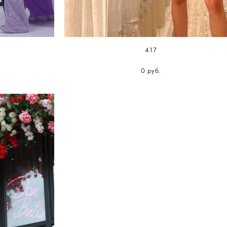
417
0 pуб.