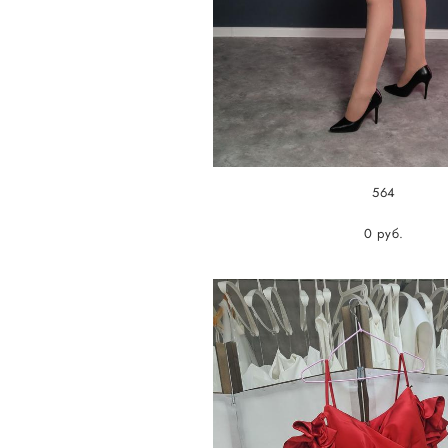
564
0 pуб.