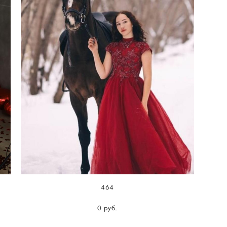
464
0 pуб.