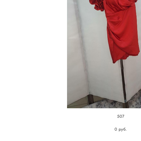
507
0 pуб.