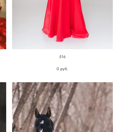
516
0 pуб.