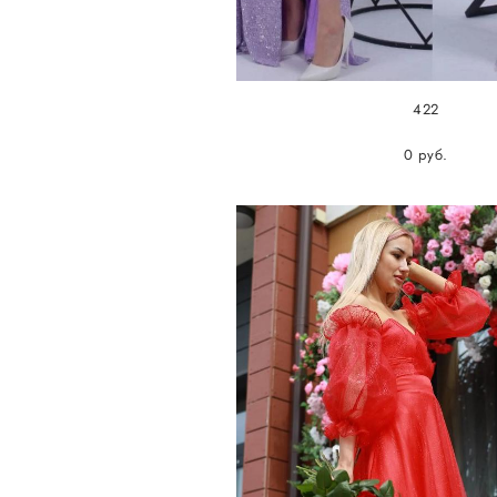
422
0 pуб.