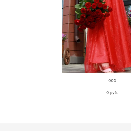
003
0 pуб.