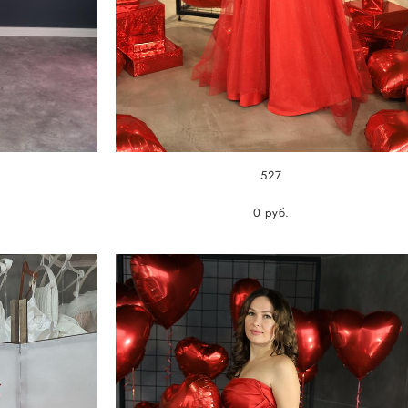
527
0 pуб.